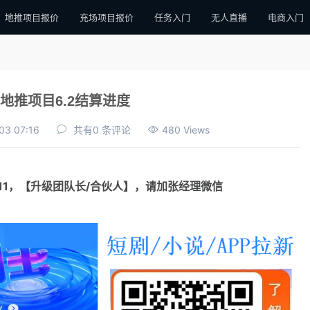
地推项目报价
充场项目报价
任务入门
无人直播
电商入门
地推项目6.2结算进度
03 07:16
共有0 条评论
480 Views
111，【升级团队长/合伙人】，请加张经理微信