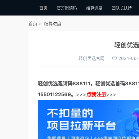
首页
官方邀请码
结算进度
团队长扶持
首页
结算进度
轻创优选
轻创优选官网
2024-06-
轻创优选邀请码
888111，
轻创优选首码
888
15501122569。
>>>
点我注册
>>>