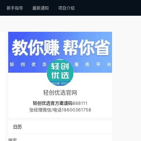
新手指导
最新通知
项目介绍
轻创优选官网
轻创优选官方邀请码
888111
张经理微信/电话18600361758
日历
搜索