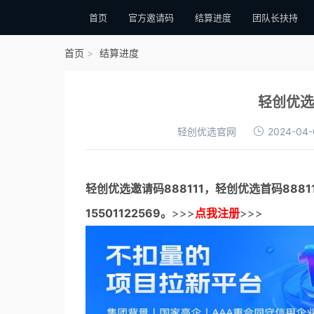
首页
官方邀请码
结算进度
团队长扶持
首页
结算进度
轻创优选
轻创优选官网
2024-04-
轻创优选邀请码
888111，
轻创优选首码
888
15501122569。
>>>
点我注册
>>>