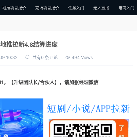
地推项目报价
充场项目报价
任务入门
无人直播
电商入门
地推拉新4.8结算进度
09 10:32
共有0 条评论
494 Views
111，【升级团队长/合伙人】，请加张经理微信