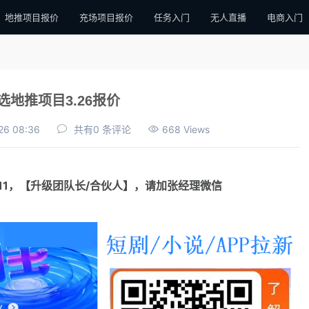
地推项目报价
充场项目报价
任务入门
无人直播
电商入门
选地推项目3.26报价
26 08:36
共有0 条评论
668 Views
111，【升级团队长/合伙人】，请加张经理微信