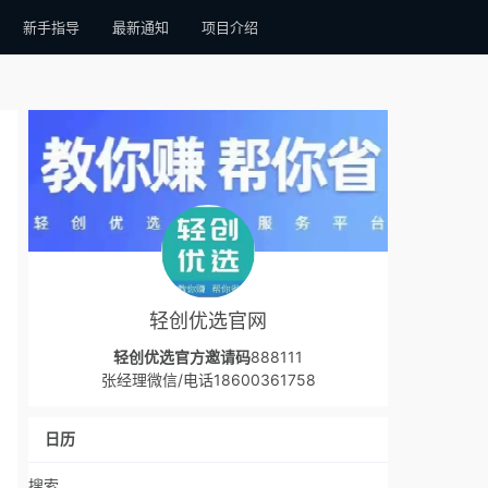
新手指导
最新通知
项目介绍
轻创优选官网
轻创优选官方邀请码
888111
张经理微信/电话18600361758
日历
搜索