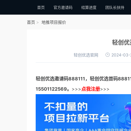
首页
官方邀请码
结算进度
团队长扶持
首页
地推项目报价
轻创优
轻创优选官网
2024-03-
轻创优选邀请码
888111，
轻创优选首码
888
15501122569。
>>>
点我注册
>>>