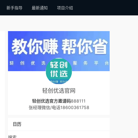
新手指导
最新通知
项目介绍
轻创优选官网
轻创优选官方邀请码
888111
张经理微信/电话18600361758
日历
搜索