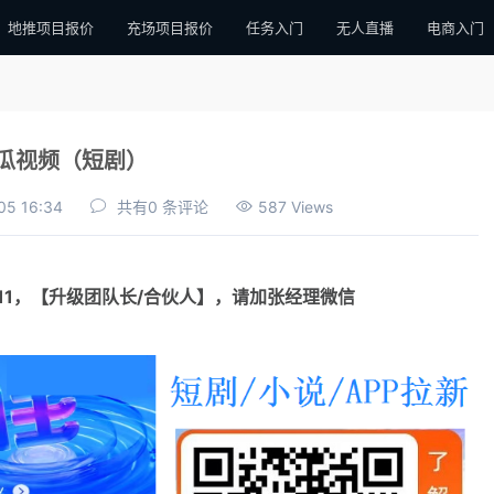
地推项目报价
充场项目报价
任务入门
无人直播
电商入门
瓜视频（短剧）
05 16:34
共有0 条评论
587 Views
111，【升级团队长/合伙人】，请加张经理微信