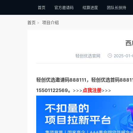
首页
官方邀请码
结算进度
团队长扶持
首页
项目介绍
西
轻创优选官网
2025-01-
轻创优选邀请码
888111，
轻创优选首码
888
15501122569。
>>>
点我注册
>>>