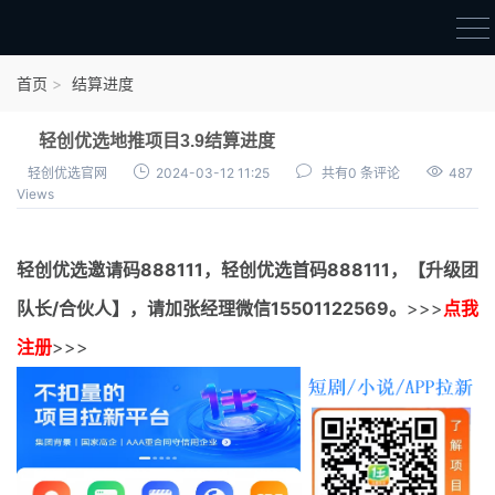
首页
首页
结算进度
官方邀请码
轻创优选地推项目3.9结算进度
结算进度
轻创优选官网
2024-03-12 11:25
共有0 条评论
487
Views
团队长扶持
地推项目报价
轻创优选邀请码
888111，
轻创优选首码
888111，【升级团
充场项目报价
队长/合伙人】，请加张经理微信15501122569。
>>>
点我
任务入门
注册
>>>
无人直播
电商入门
新手指导