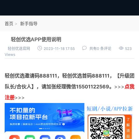
首页
首页
新手指导
官方邀请码
轻创优选APP使用说明
结算进度
轻创优选官网
2023-11-18 17:55
共有0 条评论
523
Views
团队长扶持
地推项目报价
轻创优选邀请码
888111，
轻创优选首码
888111，【升级团
充场项目报价
队长/合伙人】，请加张经理微信15501122569。
>>>
点我
任务入门
注册
>>>
无人直播
电商入门
新手指导