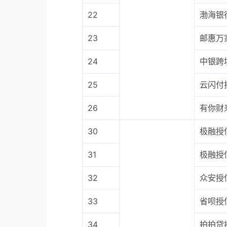
22
渤海银
23
邮惠万
24
中银跨
25
云闪付
26
有你财
30
极融授
31
极融授
32
众安授
33
省呗授
34
拍拍贷