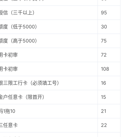
授信（三千以上）
95
额度（低于5000）
30
额度（高于5000）
75
用卡初审
72
用卡初审
108
限三限工行卡（必须填工号）
16
金户任意卡（限首开）
15
1拖10
21
三任意卡
22