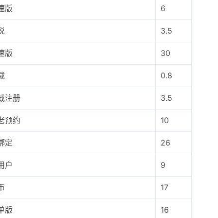
速版
6
说
3.5
速版
30
载
0.8
载注册
3.5
老预约
10
绑定
26
用户
9
币
17
单版
16