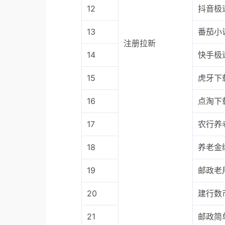
12
抖音极
13
番茄小
注册拉新
14
快手极
15
虎牙下
16
点淘下
17
农行养
18
养老金
19
邮政老
20
建行数
21
邮政简