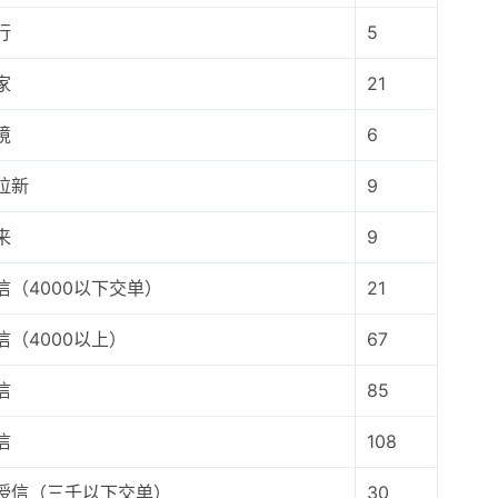
行
5
家
21
境
6
拉新
9
来
9
信（4000以下交单）
21
信（4000以上）
67
信
85
信
108
授信（三千以下交单）
30