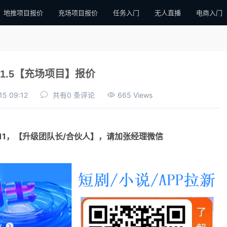
地推项目报价
充场项目报价
任务入门
无人直播
电商入门
1.5【充场项目】报价
15 09:12
共有0 条评论
665 Views
111，【升级团队长/合伙人】，请加张经理微信