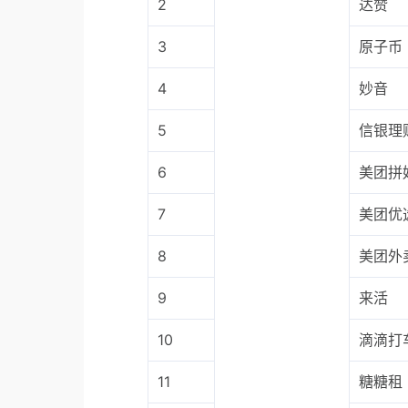
2
达赞
3
原子币
4
妙音
5
信银理
6
美团拼
7
美团优
8
美团外
9
来活
10
滴滴打
11
糖糖租