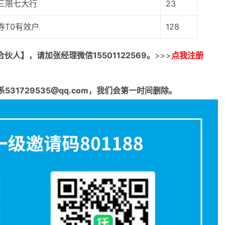
三限七大行
23
券T0有效户
128
合伙人】，请加张经理微信15501122569。
>>>
点我注册
1729535@qq.com，我们会第一时间删除。