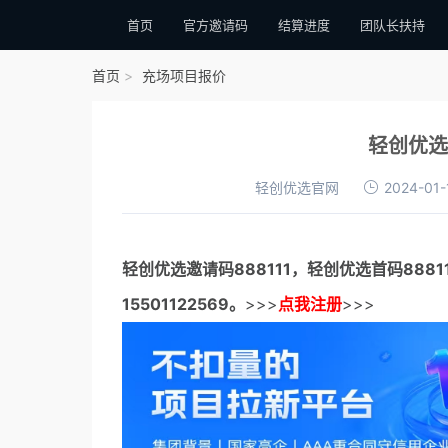
首页
官方邀请码
结算进度
团队长扶持
首页
充场项目报价
轻创优选
轻创优选官网
2024-01-
轻创优选邀请码
888111，
轻创优选首码
888
15501122569。
>>>
点我注册
>>>