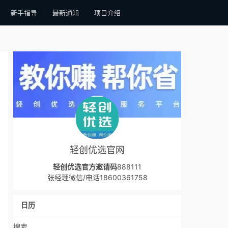
新手指导
最新通知
项目介绍
轻创优选官网
轻创优选官方邀请码
888111
张经理微信/电话18600361758
日历
搜索