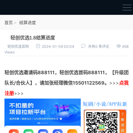
首页
首页
结算进度
官方邀请码
轻创优选1.8结算进度
结算进度
轻创优选官网
2024-01-09 00:04
共有0 条评论
658
Views
团队长扶持
地推项目报价
轻创优选邀请码
888111，
轻创优选首码
888111，【升级团
充场项目报价
队长/合伙人】，请加张经理微信15501122569。
>>>
点我
任务入门
注册
>>>
无人直播
电商入门
新手指导