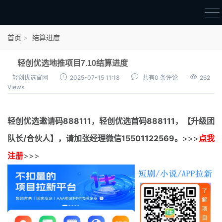
首页
首页
结算进度
官方邀请码
轻创优选地推项目7.10结算进度
结算进度
轻创优选官网
2025-07-15 11:18
共有0 条评论
262
Views
团队长扶持
地推项目报价
轻创优选邀请码
888111，
轻创优选首码
888111，【升级团
充场项目报价
队长/合伙人】，请加张经理微信15501122569。
>>>
点我
任务入门
注册
>>>
无人直播
电商入门
新手指导