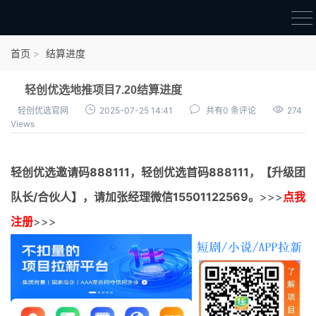
首页
首页
结算进度
官方邀请码
轻创优选地推项目7.20结算进度
结算进度
轻创优选官网
2025-07-25 14:41
共有0 条评论
274
Views
团队长扶持
地推项目报价
轻创优选邀请码
888111，
轻创优选首码
888111，【升级团
充场项目报价
队长/合伙人】，请加张经理微信15501122569。
>>>
点我
任务入门
注册
>>>
无人直播
电商入门
新手指导