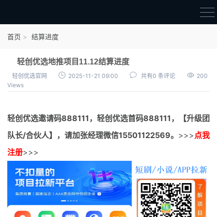
首页
首页
结算进度
官方邀请码
轻创优选地推项目11.12结算进度
结算进度
轻创优选官网
2025-11-21 09:00
共有0 条评论
200
Views
团队长扶持
地推项目报价
轻创优选邀请码
888111，
轻创优选首码
888111，【升级团
充场项目报价
队长/合伙人】，请加张经理微信15501122569。
>>>
点我
任务入门
注册
>>>
无人直播
电商入门
新手指导