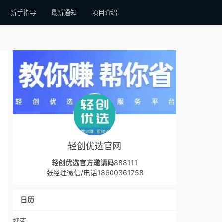
新手指导
最新通知
项目介绍
轻创优选官网
轻创优选官方邀请码
888111
张经理微信/电话18600361758
日历
搜索