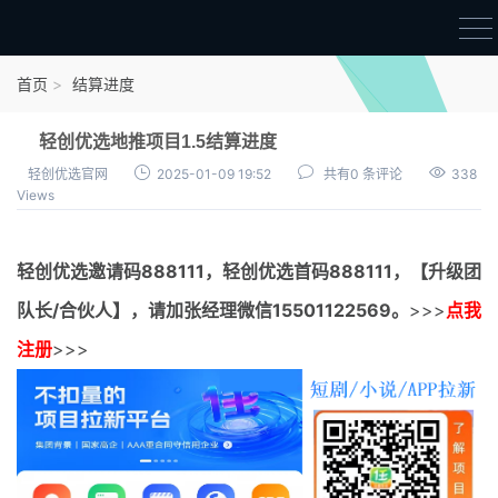
首页
首页
结算进度
官方邀请码
轻创优选地推项目1.5结算进度
结算进度
轻创优选官网
2025-01-09 19:52
共有0 条评论
338
Views
团队长扶持
地推项目报价
轻创优选邀请码
888111，
轻创优选首码
888111，【升级团
充场项目报价
队长/合伙人】，请加张经理微信15501122569。
>>>
点我
任务入门
注册
>>>
无人直播
电商入门
新手指导