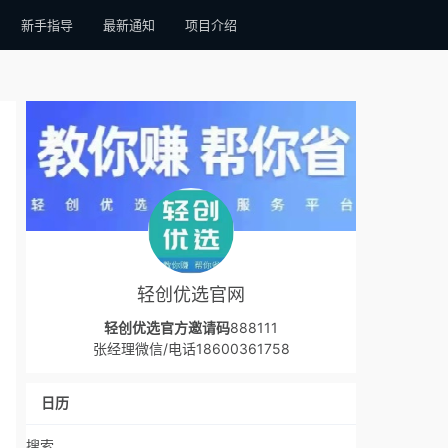
新手指导
最新通知
项目介绍
轻创优选官网
轻创优选官方邀请码
888111
张经理微信/电话18600361758
日历
搜索