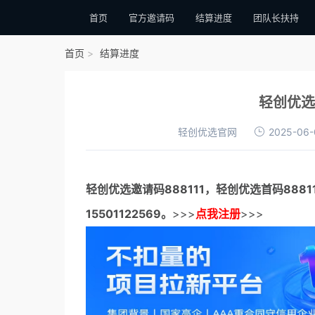
首页
官方邀请码
结算进度
团队长扶持
首页
结算进度
轻创优选
轻创优选官网
2025-06-
轻创优选邀请码
888111，
轻创优选首码
888
15501122569。
>>>
点我注册
>>>