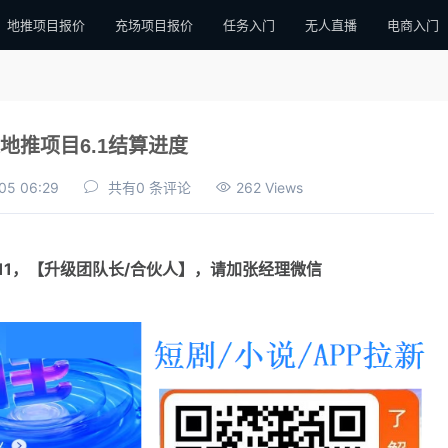
地推项目报价
充场项目报价
任务入门
无人直播
电商入门
地推项目6.1结算进度
05 06:29
共有0 条评论
262 Views
111，【升级团队长/合伙人】，请加张经理微信