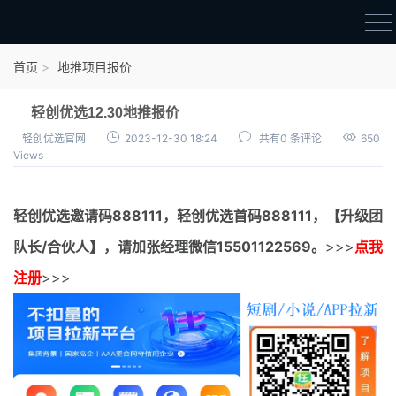
首页
首页
地推项目报价
官方邀请码
轻创优选12.30地推报价
结算进度
轻创优选官网
2023-12-30 18:24
共有0 条评论
650
Views
团队长扶持
地推项目报价
轻创优选邀请码
888111，
轻创优选首码
888111，【升级团
充场项目报价
队长/合伙人】，请加张经理微信15501122569。
>>>
点我
任务入门
注册
>>>
无人直播
电商入门
新手指导