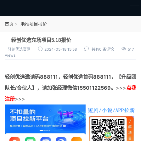
首页
首页
地推项目报价
官方邀请码
轻创优选充场项目5.18报价
结算进度
轻创优选官网
2024-05-18 15:58
共有0 条评论
517
Views
团队长扶持
地推项目报价
轻创优选邀请码
888111，
轻创优选首码
888111，【升级团
充场项目报价
队长/合伙人】，请加张经理微信15501122569。
>>>
点我
任务入门
注册
>>>
无人直播
电商入门
新手指导