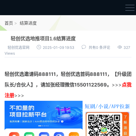
首页
首页
结算进度
官方邀请码
轻创优选地推项目1.6结算进度
结算进度
轻创优选官网
2025-01-09 19:53
共有0 条评论
327
Views
团队长扶持
地推项目报价
轻创优选邀请码
888111，
轻创优选首码
888111，【升级团
充场项目报价
队长/合伙人】，请加张经理微信15501122569。
>>>
点我
任务入门
注册
>>>
无人直播
电商入门
新手指导