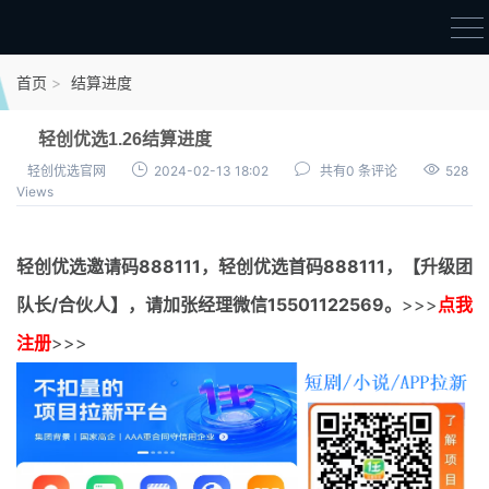
首页
首页
结算进度
官方邀请码
轻创优选1.26结算进度
结算进度
轻创优选官网
2024-02-13 18:02
共有0 条评论
528
Views
团队长扶持
地推项目报价
轻创优选邀请码
888111，
轻创优选首码
888111，【升级团
充场项目报价
队长/合伙人】，请加张经理微信15501122569。
>>>
点我
任务入门
注册
>>>
无人直播
电商入门
新手指导