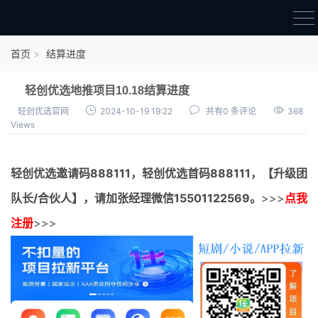
首页
首页
结算进度
官方邀请码
轻创优选地推项目10.18结算进度
结算进度
轻创优选官网
2024-10-19 19:22
共有0 条评论
368
Views
团队长扶持
地推项目报价
轻创优选邀请码
888111，
轻创优选首码
888111，【升级团
充场项目报价
队长/合伙人】，请加张经理微信15501122569。
>>>
点我
任务入门
注册
>>>
无人直播
电商入门
新手指导