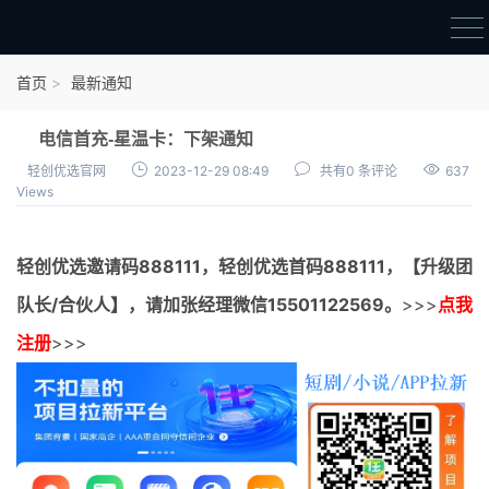
首页
首页
最新通知
官方邀请码
电信首充-星温卡：下架通知
结算进度
轻创优选官网
2023-12-29 08:49
共有0 条评论
637
Views
团队长扶持
地推项目报价
轻创优选邀请码
888111，
轻创优选首码
888111，【升级团
充场项目报价
队长/合伙人】，请加张经理微信15501122569。
>>>
点我
任务入门
注册
>>>
无人直播
电商入门
新手指导