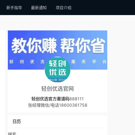
新手指导
最新通知
项目介绍
轻创优选官网
轻创优选官方邀请码
888111
张经理微信/电话18600361758
日历
搜索