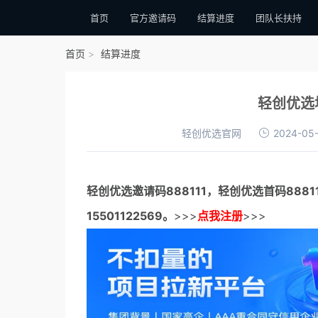
首页
官方邀请码
结算进度
团队长扶持
首页
结算进度
轻创优选
轻创优选官网
2024-05-
轻创优选邀请码
888111，
轻创优选首码
888
15501122569。
>>>
点我注册
>>>