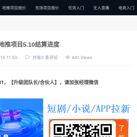
地推项目报价
充场项目报价
任务入门
无人直播
电商入门
地推项目5.10结算进度
16 11:50
共有0 条评论
441 Views
111，【升级团队长/合伙人】，请加张经理微信