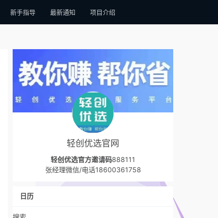
新手指导
最新通知
项目介绍
轻创优选官网
轻创优选官方邀请码
888111
张经理微信/电话18600361758
日历
搜索