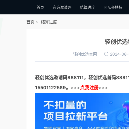
首页
官方邀请码
结算进度
团队长扶持
首页
结算进度
轻创优选
轻创优选官网
2024-08-
轻创优选邀请码
888111，
轻创优选首码
888
15501122569。
>>>
点我注册
>>>