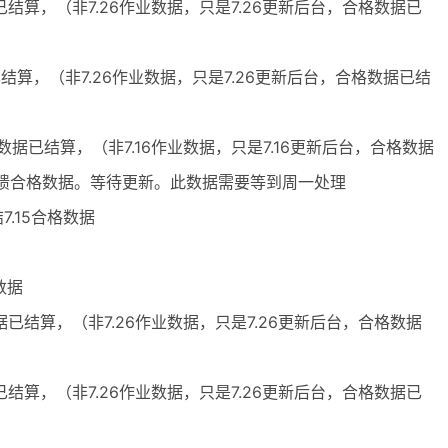
据已结算，（非7.26作业数据，只是7.26更新后台，合格数据已
已结算，（非7.26作业数据，只是7.26更新后台，合格数据已结
合格数据已结算，（非7.16作业数据，只是7.16更新后台，合格数据
馈合格数据。等待更新。此数据需要等到周一处理
7.15合格数据
数据
数据已结算，（非7.26作业数据，只是7.26更新后台，合格数据
据已结算，（非7.26作业数据，只是7.26更新后台，合格数据已