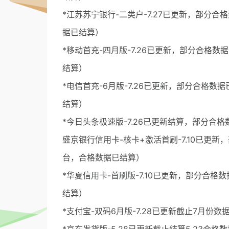
*江苏苏宁银行-二类户-7.27已更新，部分合
据已结算）
*移动首充-四月版-7.26已更新，部分合格数
结算）
*电信首充-6月版-7.26已更新，部分合格数
结算）
*今日头条极速版-7.26已更新结算，部分合
盛京银行信用卡-核卡+激活首刷-7.10已更新，
台，合格数据已结算）
*华夏信用卡-首刷版-7.10已更新，部分合格数
结算）
*支付宝-双码6月版-7.28已更新截止7月份数