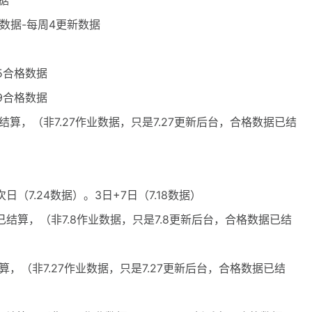
据
合格数据-每周4更新数据
.5合格数据
19合格数据
已结算，（非7.27作业数据，只是7.27更新后台，合格数据已结
日（7.24数据）。3日+7日（7.18数据）
据已结算，（非7.8作业数据，只是7.8更新后台，合格数据已结
结算，（非7.27作业数据，只是7.27更新后台，合格数据已结