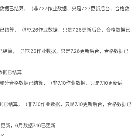
格数据已结算，（非7.27作业数据，只是7.27更新后台，合格数
据已结算，（非7.26作业数据，只是7.26更新后台，合格数据已
据已结算，（非7.26作业数据，只是7.26更新后台，合格数据已
格数据已结算
部分合格数据已结算，（非7.10作业数据，只是7.10更新后
据已结算，（非7.10作业数据，只是7.10更新后台，合格数据已
据更新，6月数据7.16已更新