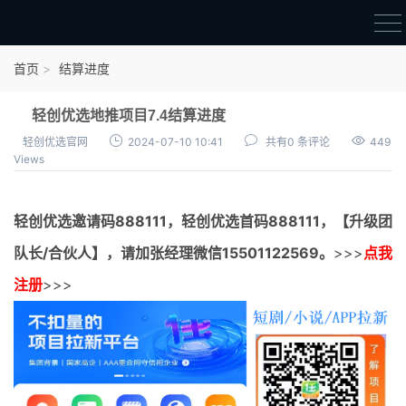
首页
首页
结算进度
官方邀请码
轻创优选地推项目7.4结算进度
结算进度
轻创优选官网
2024-07-10 10:41
共有0 条评论
449
Views
团队长扶持
地推项目报价
轻创优选邀请码
888111，
轻创优选首码
888111，【升级团
充场项目报价
队长/合伙人】，请加张经理微信15501122569。
>>>
点我
任务入门
注册
>>>
无人直播
电商入门
新手指导