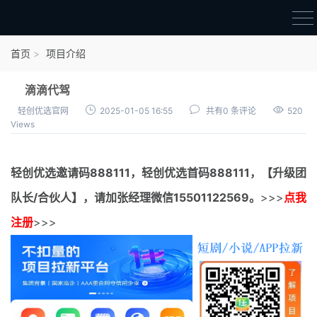
首页
首页
项目介绍
官方邀请码
滴滴代驾
结算进度
轻创优选官网
2025-01-05 16:55
共有0 条评论
520
Views
团队长扶持
地推项目报价
轻创优选邀请码
888111，
轻创优选首码
888111，【升级团
充场项目报价
队长/合伙人】，请加张经理微信15501122569。
>>>
点我
任务入门
注册
>>>
无人直播
电商入门
新手指导