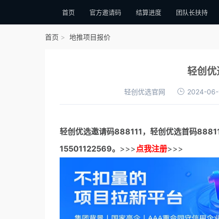
首页
官方邀请码
结算进度
团队长扶持
首页
地推项目报价
轻创优
轻创优选官网
2024-06-
轻创优选邀请码
888111，
轻创优选首码
888
15501122569。
>>>
点我注册
>>>