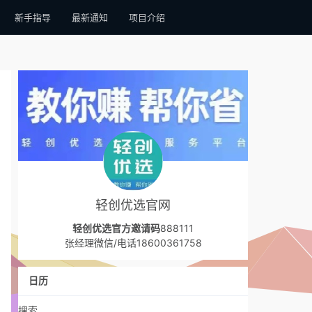
新手指导
最新通知
项目介绍
轻创优选官网
轻创优选官方邀请码
888111
张经理微信/电话18600361758
日历
搜索