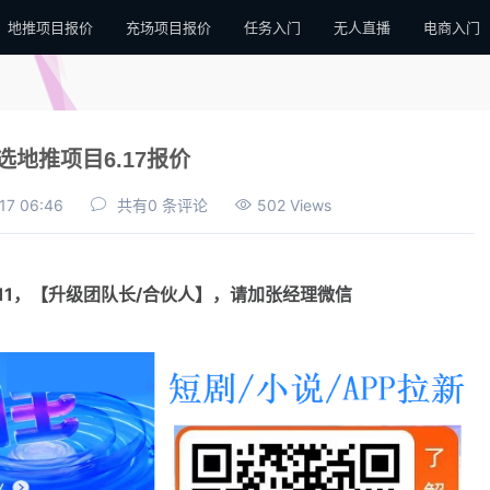
地推项目报价
充场项目报价
任务入门
无人直播
电商入门
选地推项目6.17报价
17 06:46
共有0 条评论
502 Views
111，【升级团队长/合伙人】，请加张经理微信