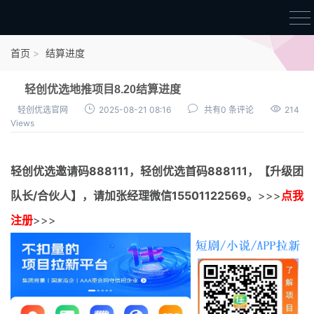
首页
首页
结算进度
官方邀请码
轻创优选地推项目8.20结算进度
结算进度
轻创优选官网
2025-08-21 08:16
共有0 条评论
214
Views
团队长扶持
地推项目报价
轻创优选邀请码
888111，
轻创优选首码
888111，【升级团
充场项目报价
队长/合伙人】，请加张经理微信15501122569。
>>>
点我
任务入门
注册
>>>
无人直播
电商入门
新手指导