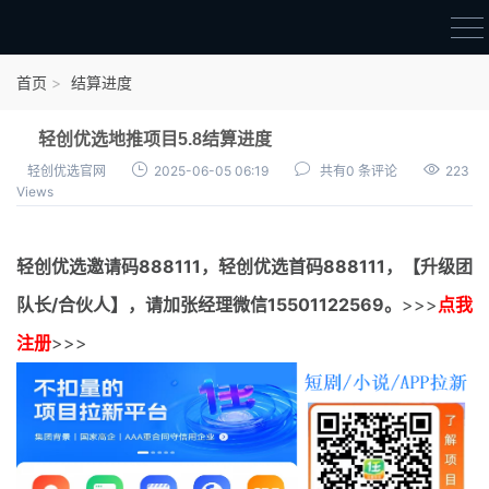
首页
首页
结算进度
官方邀请码
轻创优选地推项目5.8结算进度
结算进度
轻创优选官网
2025-06-05 06:19
共有0 条评论
223
Views
团队长扶持
地推项目报价
轻创优选邀请码
888111，
轻创优选首码
888111，【升级团
充场项目报价
队长/合伙人】，请加张经理微信15501122569。
>>>
点我
任务入门
注册
>>>
无人直播
电商入门
新手指导