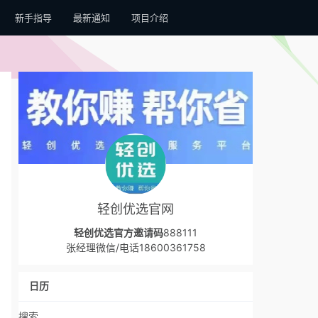
新手指导
最新通知
项目介绍
轻创优选官网
轻创优选官方邀请码
888111
张经理微信/电话18600361758
日历
搜索