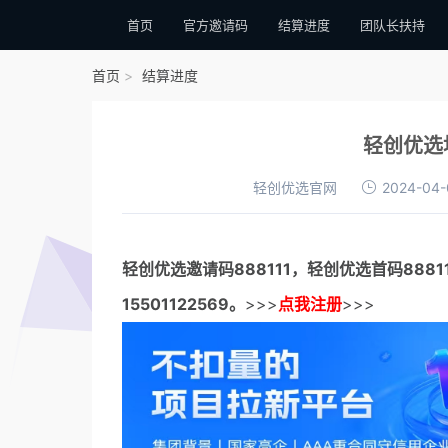
首页
官方邀请码
结算进度
团队长扶持
首页
结算进度
轻创优选
轻创优选官网
2024-04-
轻创优选邀请码
888111，
轻创优选首码
888
15501122569。
>>>
点我注册
>>>