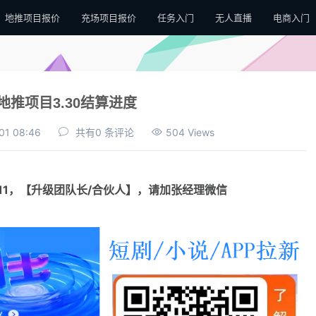
地推项目报价
充场项目报价
任务入门
无人直播
电商入门
地推项目3.30结算进度
01 08:46
共有0 条评论
504 Views
111，【升级团队长/合伙人】，请加张经理微信