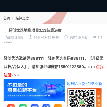
首页
首页
结算进度
官方邀请码
轻创优选地推项目3.13结算进度
结算进度
轻创优选官网
2024-03-22 19:28
共有0 条评论
518
Views
团队长扶持
地推项目报价
轻创优选邀请码
888111，
轻创优选首码
888111，【升级团
充场项目报价
队长/合伙人】，请加张经理微信15501122569。
>>>
点我
任务入门
注册
>>>
无人直播
电商入门
新手指导