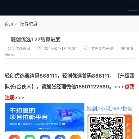
首页
首页
结算进度
官方邀请码
轻创优选1.22结算进度
结算进度
轻创优选官网
2024-02-13 18:00
共有0 条评论
515
Views
团队长扶持
地推项目报价
轻创优选邀请码
888111，
轻创优选首码
888111，【升级团
充场项目报价
队长/合伙人】，请加张经理微信15501122569。
>>>
点我
任务入门
注册
>>>
无人直播
电商入门
新手指导