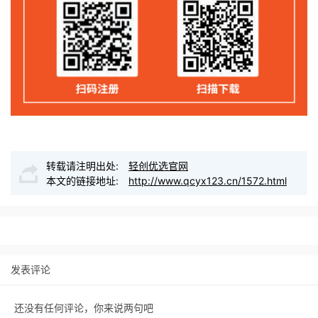
转载请注明出处:
轻创优选官网
本文的链接地址:
http://www.qcyx123.cn/1572.html
发表评论
还没有任何评论，你来说两句吧