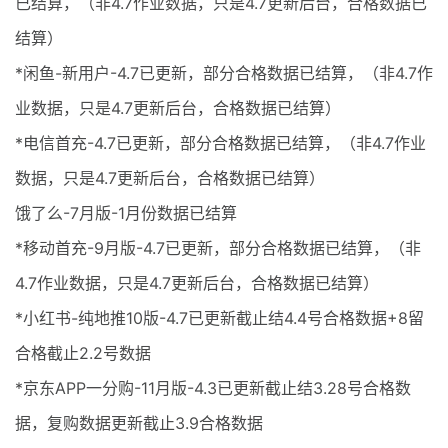
已结算，（非4.7作业数据，只是4.7更新后台，合格数据已
结算）
*闲鱼-新用户-4.7已更新，部分合格数据已结算，（非4.7作
业数据，只是4.7更新后台，合格数据已结算）
*电信首充-4.7已更新，部分合格数据已结算，（非4.7作业
数据，只是4.7更新后台，合格数据已结算）
饿了么-7月版-1月份数据已结算
*移动首充-9月版-4.7已更新，部分合格数据已结算，（非
4.7作业数据，只是4.7更新后台，合格数据已结算）
*小红书-纯地推10版-4.7已更新截止结4.4号合格数据+8留
合格截止2.2号数据
*京东APP一分购-11月版-4.3已更新截止结3.28号合格数
据，复购数据更新截止3.9合格数据