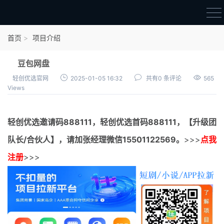
首页
首页
项目介绍
官方邀请码
豆包网盘
结算进度
轻创优选官网
2025-01-05 16:32
共有0 条评论
565
Views
团队长扶持
地推项目报价
轻创优选邀请码
888111，
轻创优选首码
888111，【升级团
充场项目报价
队长/合伙人】，请加张经理微信15501122569。
>>>
点我
任务入门
注册
>>>
无人直播
电商入门
新手指导