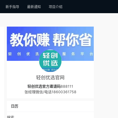
新手指导
最新通知
项目介绍
轻创优选官网
轻创优选官方邀请码
888111
张经理微信/电话18600361758
日历
搜索