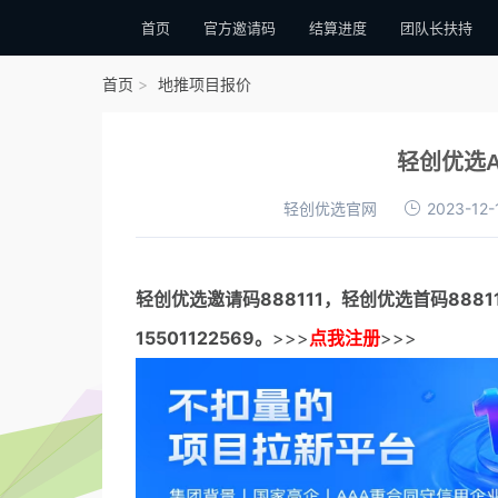
首页
官方邀请码
结算进度
团队长扶持
首页
地推项目报价
轻创优选A
轻创优选官网
2023-12-
轻创优选邀请码
888111，
轻创优选首码
888
15501122569。
>>>
点我注册
>>>