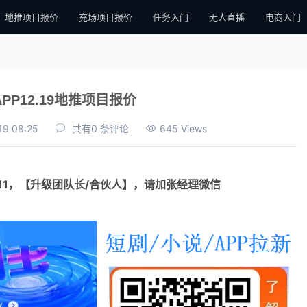
地推项目报价
充场项目报价
任务入门
无人直播
电商入门
PP12.19地推项目报价
19 08:25
共有0 条评论
645 Views
111，【升级团队长/合伙人】，请加张经理微信