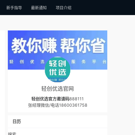
新手指导
最新通知
项目介绍
轻创优选官网
轻创优选官方邀请码
888111
张经理微信/电话18600361758
日历
搜索