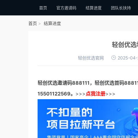
首页
官方邀请码
结算进度
团队长扶持
首页
结算进度
轻创优选
轻创优选官网
2025-04-
轻创优选邀请码
888111，
轻创优选首码
888
15501122569。
>>>
点我注册
>>>