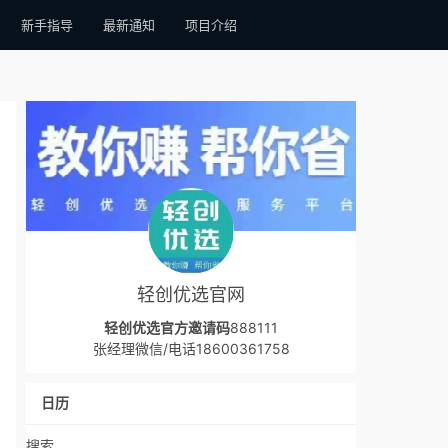
新手指导
最新通知
项目介绍
轻创优选官网
轻创优选官方邀请码
888111
张经理微信/电话18600361758
日历
搜索