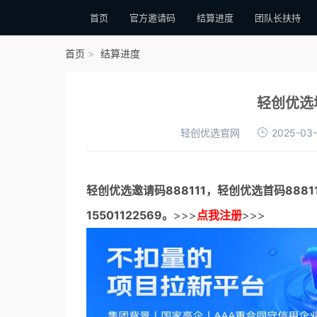
首页
官方邀请码
结算进度
团队长扶持
首页
结算进度
轻创优选
轻创优选官网
2025-03-
轻创优选邀请码
888111，
轻创优选首码
888
15501122569。
>>>
点我注册
>>>