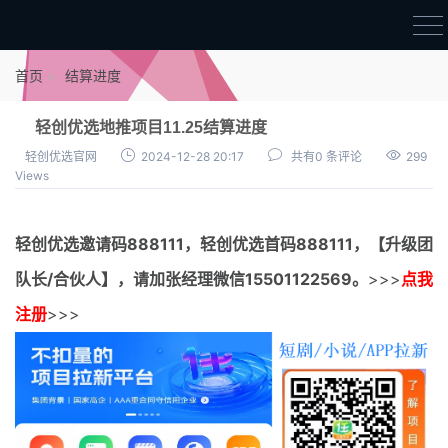
首页
首页
结算进度
官方邀请码
轻创优选地推项目11.25结算进度
结算进度
轻创优选官网
2024-12-28 20:17
共有0 条评论
299
Views
团队长扶持
地推项目报价
轻创优选邀请码
888111，
轻创优选首码
888111，【升级团
充场项目报价
队长/合伙人】，请加张经理微信15501122569。
>>>
点我
任务入门
注册
>>>
无人直播
电商入门
新手指导