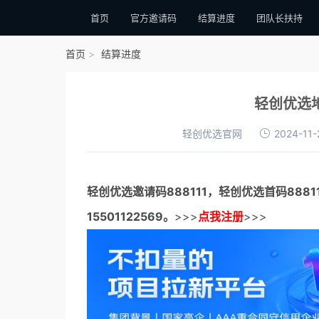
首页
官方邀请码
结算进度
团队长扶持
首页
结算进度
轻创优选地
轻创优选官网
2024-11-
轻创优选邀请码
888111，
轻创优选首码
888
15501122569。
>>>
点我注册
>>>