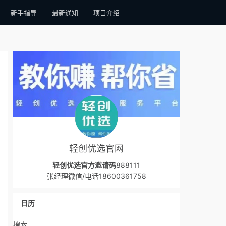
新手指导
最新通知
项目介绍
轻创优选官网
轻创优选官方邀请码
888111
张经理微信/电话18600361758
日历
搜索