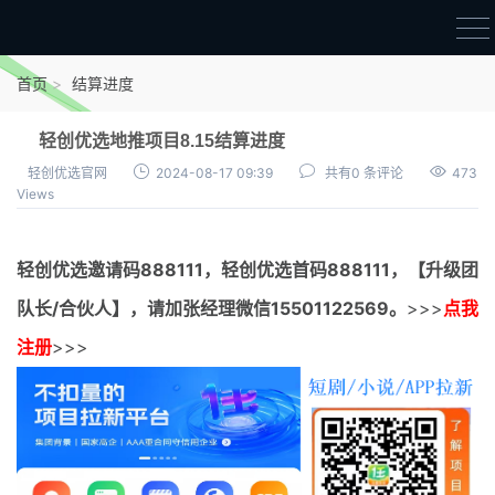
首页
首页
结算进度
官方邀请码
轻创优选地推项目8.15结算进度
结算进度
轻创优选官网
2024-08-17 09:39
共有0 条评论
473
Views
团队长扶持
地推项目报价
轻创优选邀请码
888111，
轻创优选首码
888111，【升级团
充场项目报价
队长/合伙人】，请加张经理微信15501122569。
>>>
点我
任务入门
注册
>>>
无人直播
电商入门
新手指导