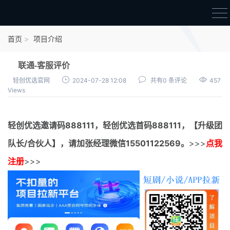
首页
首页
项目介绍
官方邀请码
联通-客服评价
结算进度
轻创优选官网
2024-07-28 12:08
共有0 条评论
457
Views
团队长扶持
地推项目报价
轻创优选邀请码
888111，
轻创优选首码
888111，【升级团
充场项目报价
队长/合伙人】，请加张经理微信15501122569。
>>>
点我
任务入门
注册
>>>
无人直播
电商入门
新手指导