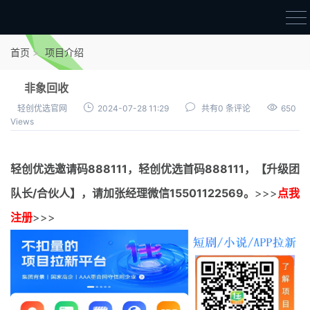
首页
首页
项目介绍
官方邀请码
非象回收
结算进度
轻创优选官网
2024-07-28 11:29
共有0 条评论
650
Views
团队长扶持
地推项目报价
轻创优选邀请码
888111，
轻创优选首码
888111，【升级团
充场项目报价
队长/合伙人】，请加张经理微信15501122569。
>>>
点我
任务入门
注册
>>>
无人直播
电商入门
新手指导