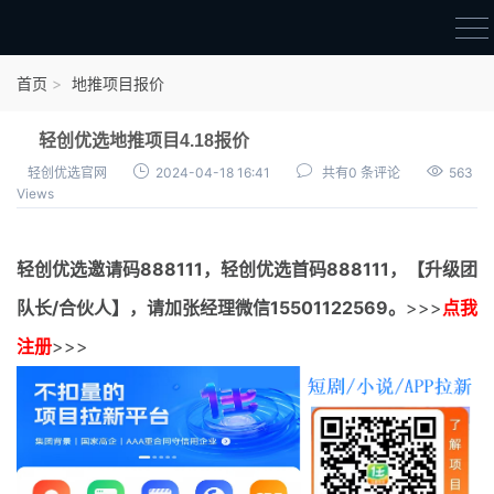
首页
首页
地推项目报价
官方邀请码
轻创优选地推项目4.18报价
结算进度
轻创优选官网
2024-04-18 16:41
共有0 条评论
563
Views
团队长扶持
地推项目报价
轻创优选邀请码
888111，
轻创优选首码
888111，【升级团
充场项目报价
队长/合伙人】，请加张经理微信15501122569。
>>>
点我
任务入门
注册
>>>
无人直播
电商入门
新手指导