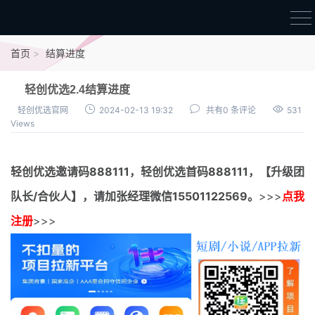
首页
首页
结算进度
官方邀请码
轻创优选2.4结算进度
结算进度
轻创优选官网
2024-02-13 19:32
共有0 条评论
531
Views
团队长扶持
地推项目报价
轻创优选邀请码
888111，
轻创优选首码
888111，【升级团
充场项目报价
队长/合伙人】，请加张经理微信15501122569。
>>>
点我
任务入门
注册
>>>
无人直播
电商入门
新手指导