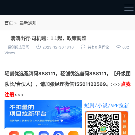
首页
首页
最新通知
官方邀请码
滴滴出行-司机端：1.1起，政策调整
结算进度
轻创优选官网
2023-12-30 18:16
共有0 条评论
632
Views
团队长扶持
地推项目报价
轻创优选邀请码
888111，
轻创优选首码
888111，【升级团
充场项目报价
队长/合伙人】，请加张经理微信15501122569。
>>>
点我
任务入门
注册
>>>
无人直播
电商入门
新手指导