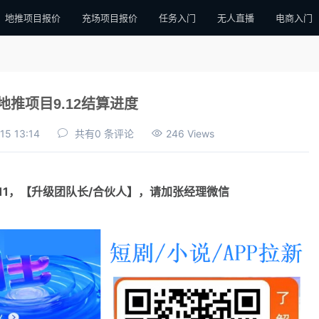
地推项目报价
充场项目报价
任务入门
无人直播
电商入门
地推项目9.12结算进度
15 13:14
共有0 条评论
246 Views
111，【升级团队长/合伙人】，请加张经理微信