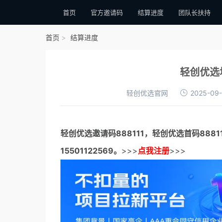
首页
官方邀请码
结算进度
团队长扶持
首页
结算进度
轻创优选
轻创优选官网
2025-09-
轻创优选邀请码
888111，
轻创优选首码
888
15501122569。
>>>
点我注册
>>>