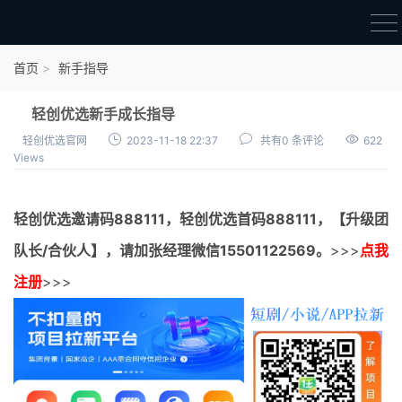
首页
首页
新手指导
官方邀请码
轻创优选新手成长指导
结算进度
轻创优选官网
2023-11-18 22:37
共有0 条评论
622
Views
团队长扶持
地推项目报价
轻创优选邀请码
888111，
轻创优选首码
888111，【升级团
充场项目报价
队长/合伙人】，请加张经理微信15501122569。
>>>
点我
任务入门
注册
>>>
无人直播
电商入门
新手指导