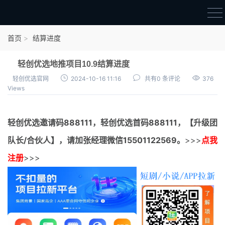
首页
首页
结算进度
官方邀请码
轻创优选地推项目10.9结算进度
结算进度
轻创优选官网
2024-10-16 11:16
共有0 条评论
376
Views
团队长扶持
地推项目报价
轻创优选邀请码
888111，
轻创优选首码
888111，【升级团
充场项目报价
队长/合伙人】，请加张经理微信15501122569。
>>>
点我
任务入门
注册
>>>
无人直播
电商入门
新手指导