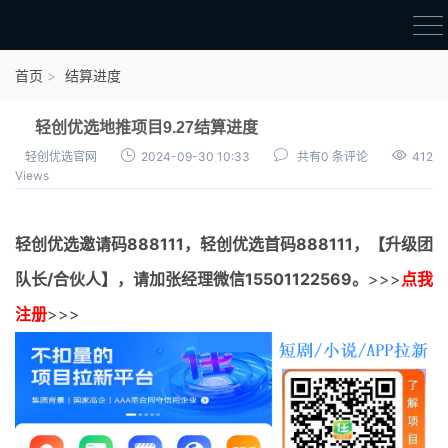
首页
首页
结算进度
官方邀请码
轻创优选地推项目9.27结算进度
结算进度
轻创优选官网
2024-09-30 10:33
共有0 条评论
412
Views
团队长扶持
地推项目报价
轻创优选邀请码
888111，
轻创优选首码
888111，【升级团
充场项目报价
队长/合伙人】，请加张经理微信15501122569。
>>>
点我
任务入门
注册
>>>
无人直播
电商入门
新手指导