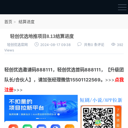
首页
首页
结算进度
官方邀请码
轻创优选地推项目8.13结算进度
结算进度
轻创优选官网
2024-08-17 09:38
共有0 条评论
392
Views
团队长扶持
地推项目报价
轻创优选邀请码
888111，
轻创优选首码
888111，【升级团
充场项目报价
队长/合伙人】，请加张经理微信15501122569。
>>>
点我
任务入门
注册
>>>
无人直播
电商入门
新手指导